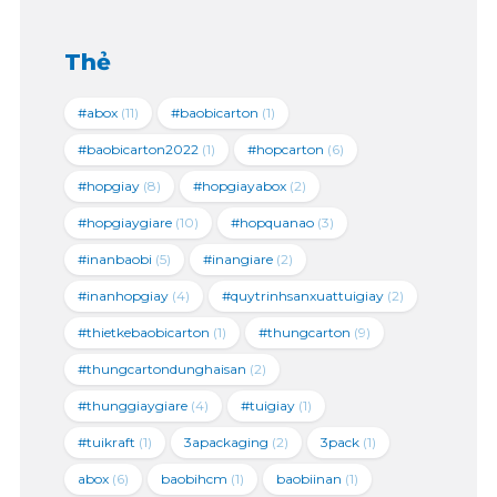
Thẻ
#abox
(11)
#baobicarton
(1)
#baobicarton2022
(1)
#hopcarton
(6)
#hopgiay
(8)
#hopgiayabox
(2)
#hopgiaygiare
(10)
#hopquanao
(3)
#inanbaobi
(5)
#inangiare
(2)
#inanhopgiay
(4)
#quytrinhsanxuattuigiay
(2)
#thietkebaobicarton
(1)
#thungcarton
(9)
#thungcartondunghaisan
(2)
#thunggiaygiare
(4)
#tuigiay
(1)
#tuikraft
(1)
3apackaging
(2)
3pack
(1)
abox
(6)
baobihcm
(1)
baobiinan
(1)