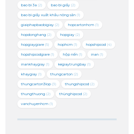
bao bì 3a
(2)
bao bì giấy
(2)
bao bì giấy xuất khẩu nông sản
(1)
giaiphapbaobigiay
(2)
hopcartonhcm
(1)
hopdonghang
(2)
hopgiay
(2)
hopgiaygiare
(5)
hophcm
(1)
hopshipcod
(4)
hopshipcodgiare
(1)
hộp nến
(1)
inan
(1)
inankhaygiay
(1)
kegiaytrungbay
(1)
khaygiay
(1)
thungcarton
(2)
thungcarton3lop
(3)
thungshipcod
(2)
thungthuong
(2)
thùnghipcod
(2)
vanchuyenhcm
(1)