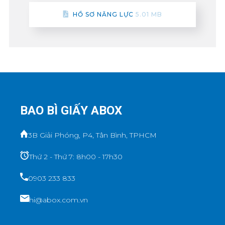
HỒ SƠ NĂNG LỰC
5.01 MB
BAO BÌ GIẤY ABOX
3B Giải Phóng, P4, Tân Bình, TPHCM
Thứ 2 - Thứ 7: 8h00 - 17h30
0903 233 833
hi@abox.com.vn