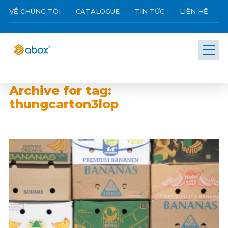
VỀ CHÚNG TÔI
CATALOGUE
TIN TỨC
LIÊN HỆ
Archive for tag:
thungcarton3lop