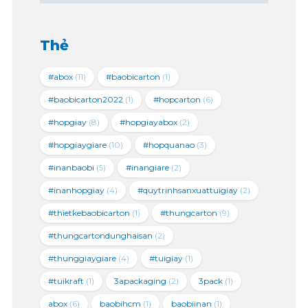
Thẻ
#abox
(11)
#baobicarton
(1)
#baobicarton2022
(1)
#hopcarton
(6)
#hopgiay
(8)
#hopgiayabox
(2)
#hopgiaygiare
(10)
#hopquanao
(3)
#inanbaobi
(5)
#inangiare
(2)
#inanhopgiay
(4)
#quytrinhsanxuattuigiay
(2)
#thietkebaobicarton
(1)
#thungcarton
(9)
#thungcartondunghaisan
(2)
#thunggiaygiare
(4)
#tuigiay
(1)
#tuikraft
(1)
3apackaging
(2)
3pack
(1)
abox
(6)
baobihcm
(1)
baobiinan
(1)