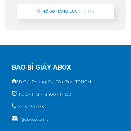
HỒ SƠ NĂNG LỰC
5.01 MB
BAO BÌ GIẤY ABOX
3B Giải Phóng, P4, Tân Bình, TPHCM
Thứ 2 - Thứ 7: 8h00 - 17h30
0903 233 833
hi@abox.com.vn