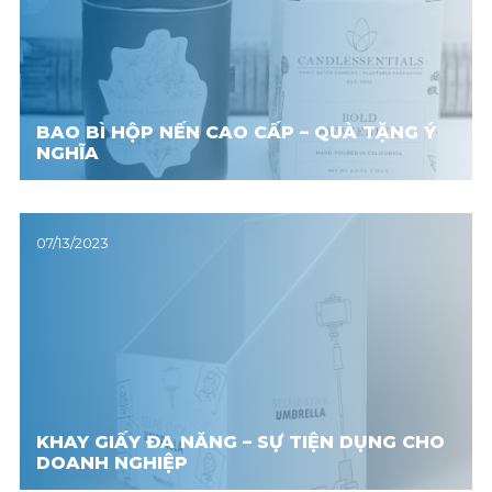
BAO BÌ HỘP NẾN CAO CẤP – QUÀ TẶNG Ý
NGHĨA
07/13/2023
KHAY GIẤY ĐA NĂNG – SỰ TIỆN DỤNG CHO
DOANH NGHIỆP