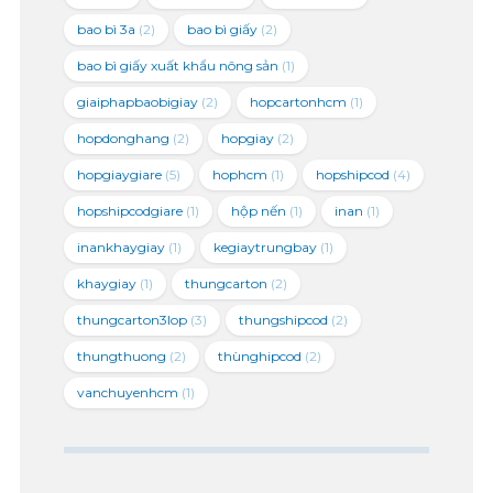
bao bì 3a
(2)
bao bì giấy
(2)
bao bì giấy xuất khẩu nông sản
(1)
giaiphapbaobigiay
(2)
hopcartonhcm
(1)
hopdonghang
(2)
hopgiay
(2)
hopgiaygiare
(5)
hophcm
(1)
hopshipcod
(4)
hopshipcodgiare
(1)
hộp nến
(1)
inan
(1)
inankhaygiay
(1)
kegiaytrungbay
(1)
khaygiay
(1)
thungcarton
(2)
thungcarton3lop
(3)
thungshipcod
(2)
thungthuong
(2)
thùnghipcod
(2)
vanchuyenhcm
(1)