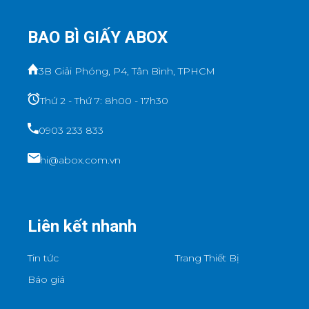
BAO BÌ GIẤY ABOX
3B Giải Phóng, P4, Tân Bình, TPHCM
Thứ 2 - Thứ 7: 8h00 - 17h30
0903 233 833
hi@abox.com.vn
Liên kết nhanh
Tin tức
Trang Thiết Bị
Báo giá