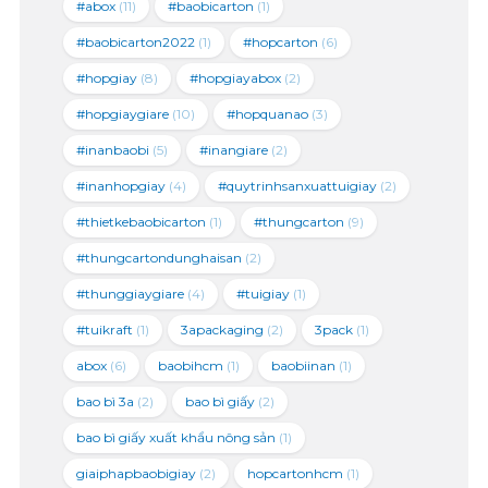
#abox
(11)
#baobicarton
(1)
#baobicarton2022
(1)
#hopcarton
(6)
#hopgiay
(8)
#hopgiayabox
(2)
#hopgiaygiare
(10)
#hopquanao
(3)
#inanbaobi
(5)
#inangiare
(2)
#inanhopgiay
(4)
#quytrinhsanxuattuigiay
(2)
#thietkebaobicarton
(1)
#thungcarton
(9)
#thungcartondunghaisan
(2)
#thunggiaygiare
(4)
#tuigiay
(1)
#tuikraft
(1)
3apackaging
(2)
3pack
(1)
abox
(6)
baobihcm
(1)
baobiinan
(1)
bao bì 3a
(2)
bao bì giấy
(2)
bao bì giấy xuất khẩu nông sản
(1)
giaiphapbaobigiay
(2)
hopcartonhcm
(1)