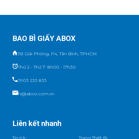
BAO BÌ GIẤY ABOX
3B Giải Phóng, P4, Tân Bình, TPHCM
Thứ 2 - Thứ 7: 8h00 - 17h30
0903 233 833
hi@abox.com.vn
Liên kết nhanh
Tin tức
Trang Thiết Bị