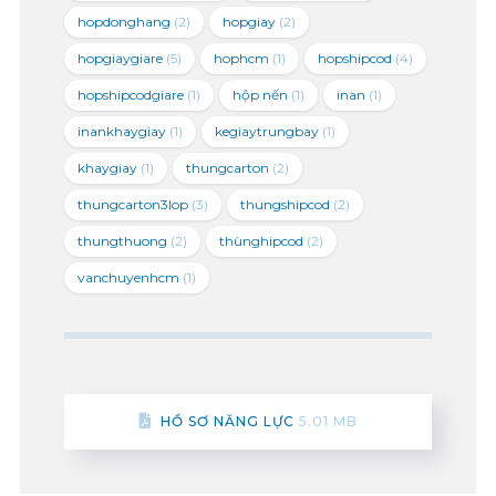
hopdonghang
(2)
hopgiay
(2)
hopgiaygiare
(5)
hophcm
(1)
hopshipcod
(4)
hopshipcodgiare
(1)
hộp nến
(1)
inan
(1)
inankhaygiay
(1)
kegiaytrungbay
(1)
khaygiay
(1)
thungcarton
(2)
thungcarton3lop
(3)
thungshipcod
(2)
thungthuong
(2)
thùnghipcod
(2)
vanchuyenhcm
(1)
HỒ SƠ NĂNG LỰC
5.01 MB