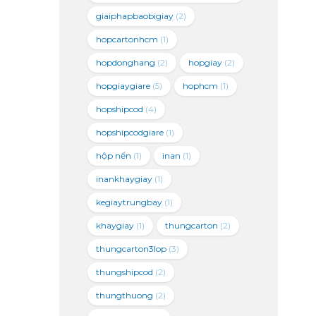
giaiphapbaobigiay
(2)
hopcartonhcm
(1)
hopdonghang
(2)
hopgiay
(2)
hopgiaygiare
(5)
hophcm
(1)
hopshipcod
(4)
hopshipcodgiare
(1)
hộp nến
(1)
inan
(1)
inankhaygiay
(1)
kegiaytrungbay
(1)
khaygiay
(1)
thungcarton
(2)
thungcarton3lop
(3)
thungshipcod
(2)
thungthuong
(2)