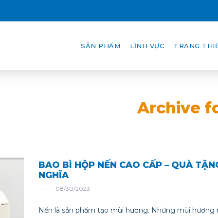
SẢN PHẨM
LĨNH VỰC
TRANG THIẾ
Archive f
BAO BÌ HỘP NẾN CAO CẤP – QUÀ TẶN
NGHĨA
08/30/2023
Nến là sản phẩm tạo mùi hương. Những mùi hương 