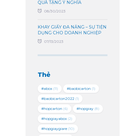
QUÀ TẶNG Ý NGHĨA
08/30/2023
KHAY GIẤY ĐA NĂNG – SỰ TIỆN
DỤNG CHO DOANH NGHIỆP
07/13/2023
Thẻ
#abox
(11)
#baobicarton
(1)
#baobicarton2022
(1)
#hopcarton
(6)
#hopgiay
(8)
#hopgiayabox
(2)
#hopgiaygiare
(10)