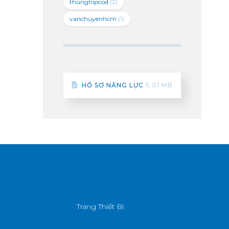
thùnghipcod
(2)
vanchuyenhcm
(1)
HỒ SƠ NĂNG LỰC
5.01 MB
Trang Thiết Bị