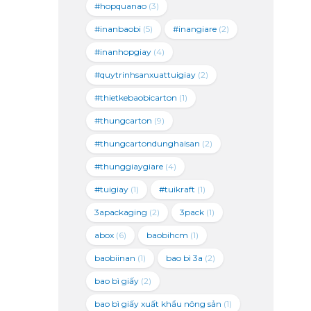
#hopquanao
(3)
#inanbaobi
(5)
#inangiare
(2)
#inanhopgiay
(4)
#quytrinhsanxuattuigiay
(2)
#thietkebaobicarton
(1)
#thungcarton
(9)
#thungcartondunghaisan
(2)
#thunggiaygiare
(4)
#tuigiay
(1)
#tuikraft
(1)
3apackaging
(2)
3pack
(1)
abox
(6)
baobihcm
(1)
baobiinan
(1)
bao bì 3a
(2)
bao bì giấy
(2)
bao bì giấy xuất khẩu nông sản
(1)