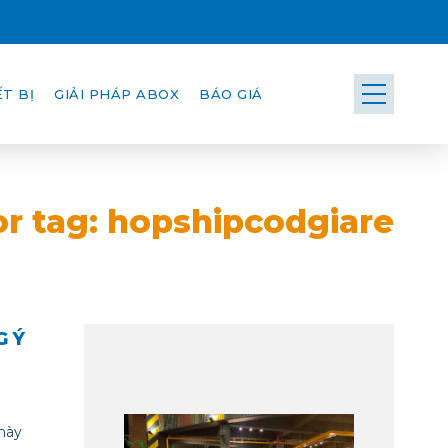
T BỊ
GIẢI PHÁP ABOX
BÁO GIÁ
or tag: hopshipcodgiare
G Ý
này