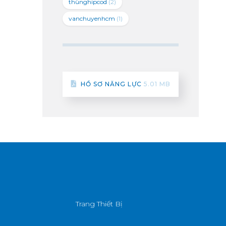
thùnghipcod
(2)
vanchuyenhcm
(1)
HỒ SƠ NĂNG LỰC
5.01 MB
Trang Thiết Bị