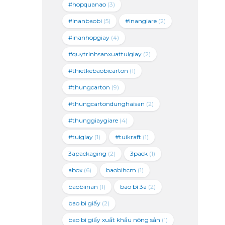
#hopquanao
(3)
#inanbaobi
(5)
#inangiare
(2)
#inanhopgiay
(4)
#quytrinhsanxuattuigiay
(2)
#thietkebaobicarton
(1)
#thungcarton
(9)
#thungcartondunghaisan
(2)
#thunggiaygiare
(4)
#tuigiay
(1)
#tuikraft
(1)
3apackaging
(2)
3pack
(1)
abox
(6)
baobihcm
(1)
baobiinan
(1)
bao bì 3a
(2)
bao bì giấy
(2)
bao bì giấy xuất khẩu nông sản
(1)