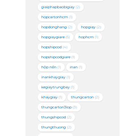
giaiphapbaobigiay
(2)
hopcartonhcm
(1)
hopdonghang
(2)
hopgiay
(2)
hopgiaygiare
(5)
hophcm
(1)
hopshipcod
(4)
hopshipcodgiare
(1)
hộp nến
(1)
inan
(1)
inankhaygiay
(1)
kegiaytrungbay
(1)
khaygiay
(1)
thungcarton
(2)
thungcarton3lop
(3)
thungshipcod
(2)
thungthuong
(2)