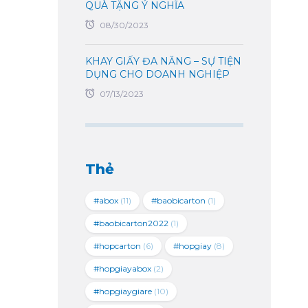
QUÀ TẶNG Ý NGHĨA
08/30/2023
KHAY GIẤY ĐA NĂNG – SỰ TIỆN
DỤNG CHO DOANH NGHIỆP
07/13/2023
Thẻ
#abox
(11)
#baobicarton
(1)
#baobicarton2022
(1)
#hopcarton
(6)
#hopgiay
(8)
#hopgiayabox
(2)
#hopgiaygiare
(10)