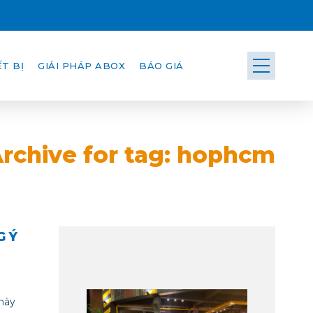
T BỊ
GIẢI PHÁP ABOX
BÁO GIÁ
rchive for tag: hophcm
G Ý
này