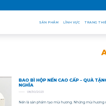
SẢN PHẨM
LĨNH VỰC
TRANG THIẾ
A
BAO BÌ HỘP NẾN CAO CẤP – QUÀ TẶN
NGHĨA
08/30/2023
Nến là sản phẩm tạo mùi hương. Những mùi hương 