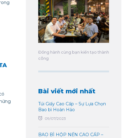
trong
Đồng hành cùng bạn kiến tạo thành
công
TA
Bài viết mới nhất
có
những
Túi Giấy Cao Cấp – Sự Lựa Chọn
Bao bì Hoàn Hảo
09/07/2023
BAO BÌ HỘP NẾN CAO CẤP –