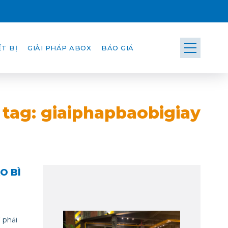
T BỊ
GIẢI PHÁP ABOX
BÁO GIÁ
 tag: giaiphapbaobigiay
O BÌ
 phải