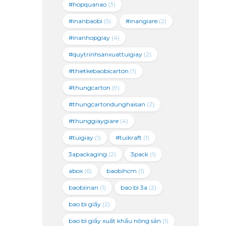
#hopquanao
(3)
#inanbaobi
(5)
#inangiare
(2)
#inanhopgiay
(4)
#quytrinhsanxuattuigiay
(2)
#thietkebaobicarton
(1)
#thungcarton
(9)
#thungcartondunghaisan
(2)
#thunggiaygiare
(4)
#tuigiay
(1)
#tuikraft
(1)
3apackaging
(2)
3pack
(1)
abox
(6)
baobihcm
(1)
baobiinan
(1)
bao bì 3a
(2)
bao bì giấy
(2)
bao bì giấy xuất khẩu nông sản
(1)