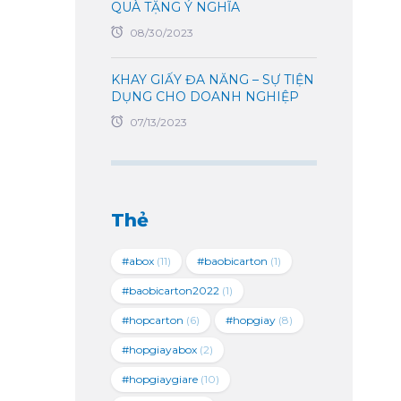
QUÀ TẶNG Ý NGHĨA
08/30/2023
KHAY GIẤY ĐA NĂNG – SỰ TIỆN
DỤNG CHO DOANH NGHIỆP
07/13/2023
Thẻ
#abox
(11)
#baobicarton
(1)
#baobicarton2022
(1)
#hopcarton
(6)
#hopgiay
(8)
#hopgiayabox
(2)
#hopgiaygiare
(10)