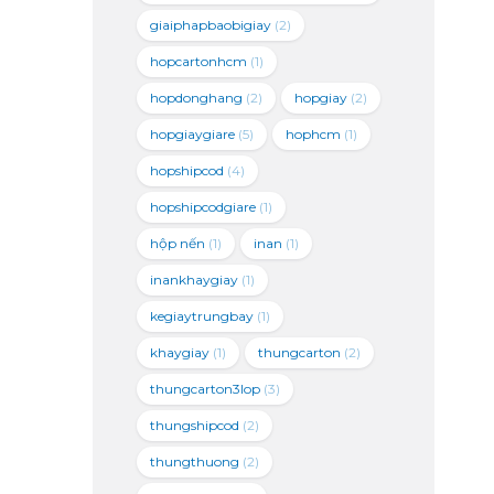
giaiphapbaobigiay
(2)
hopcartonhcm
(1)
hopdonghang
(2)
hopgiay
(2)
hopgiaygiare
(5)
hophcm
(1)
hopshipcod
(4)
hopshipcodgiare
(1)
hộp nến
(1)
inan
(1)
inankhaygiay
(1)
kegiaytrungbay
(1)
khaygiay
(1)
thungcarton
(2)
thungcarton3lop
(3)
thungshipcod
(2)
thungthuong
(2)