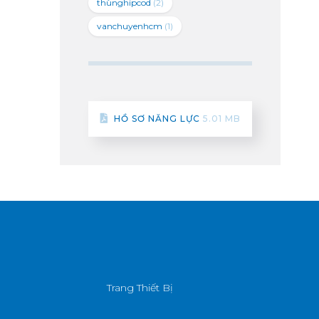
thùnghipcod
(2)
vanchuyenhcm
(1)
HỒ SƠ NĂNG LỰC
5.01 MB
Trang Thiết Bị