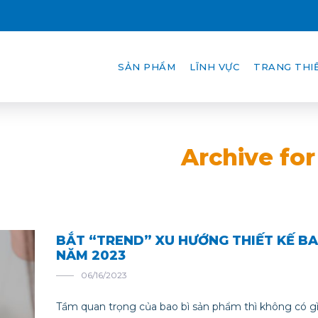
SẢN PHẨM
LĨNH VỰC
TRANG THIẾ
Archive for
BẮT “TREND” XU HƯỚNG THIẾT KẾ BA
NĂM 2023
06/16/2023
Tầm quan trọng của bao bì sản phẩm thì không có gì