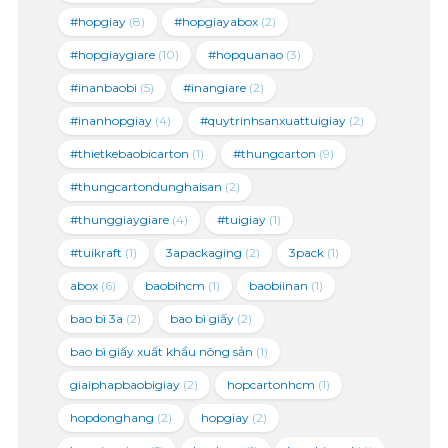
#hopgiay
(8)
#hopgiayabox
(2)
#hopgiaygiare
(10)
#hopquanao
(3)
#inanbaobi
(5)
#inangiare
(2)
#inanhopgiay
(4)
#quytrinhsanxuattuigiay
(2)
#thietkebaobicarton
(1)
#thungcarton
(9)
#thungcartondunghaisan
(2)
#thunggiaygiare
(4)
#tuigiay
(1)
#tuikraft
(1)
3apackaging
(2)
3pack
(1)
abox
(6)
baobihcm
(1)
baobiinan
(1)
bao bì 3a
(2)
bao bì giấy
(2)
bao bì giấy xuất khẩu nông sản
(1)
giaiphapbaobigiay
(2)
hopcartonhcm
(1)
hopdonghang
(2)
hopgiay
(2)