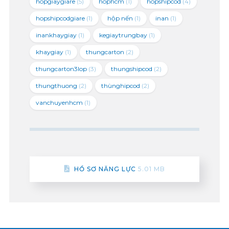
hopgiaygiare
(5)
hophcm
(1)
hopshipcod
(4)
hopshipcodgiare
(1)
hộp nến
(1)
inan
(1)
inankhaygiay
(1)
kegiaytrungbay
(1)
khaygiay
(1)
thungcarton
(2)
thungcarton3lop
(3)
thungshipcod
(2)
thungthuong
(2)
thùnghipcod
(2)
vanchuyenhcm
(1)
HỒ SƠ NĂNG LỰC
5.01 MB