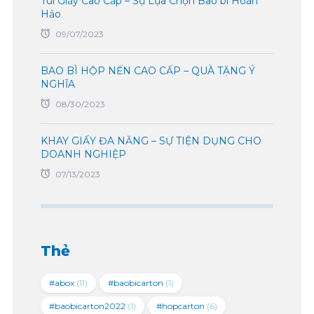
Túi Giấy Cao Cấp – Sự Lựa Chọn Bao bì Hoàn
Hảo
09/07/2023
BAO BÌ HỘP NẾN CAO CẤP – QUÀ TẶNG Ý
NGHĨA
08/30/2023
KHAY GIẤY ĐA NĂNG – SỰ TIỆN DỤNG CHO
DOANH NGHIỆP
07/13/2023
Thẻ
#abox
(11)
#baobicarton
(1)
#baobicarton2022
(1)
#hopcarton
(6)