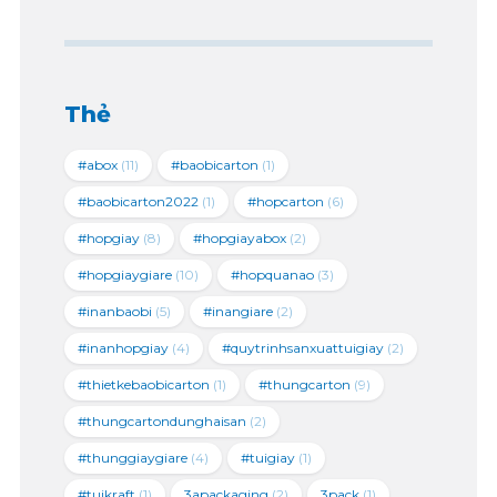
Thẻ
#abox
(11)
#baobicarton
(1)
#baobicarton2022
(1)
#hopcarton
(6)
#hopgiay
(8)
#hopgiayabox
(2)
#hopgiaygiare
(10)
#hopquanao
(3)
#inanbaobi
(5)
#inangiare
(2)
#inanhopgiay
(4)
#quytrinhsanxuattuigiay
(2)
#thietkebaobicarton
(1)
#thungcarton
(9)
#thungcartondunghaisan
(2)
#thunggiaygiare
(4)
#tuigiay
(1)
#tuikraft
(1)
3apackaging
(2)
3pack
(1)