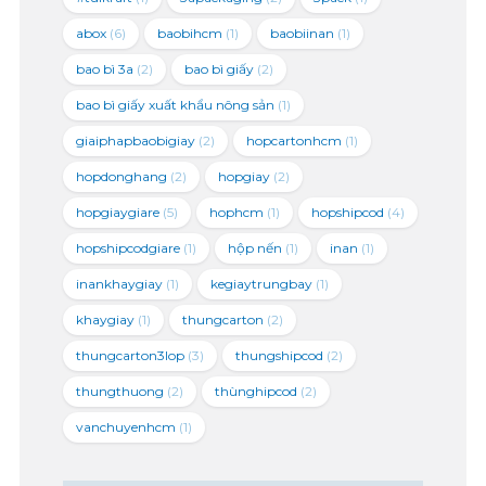
abox
(6)
baobihcm
(1)
baobiinan
(1)
bao bì 3a
(2)
bao bì giấy
(2)
bao bì giấy xuất khẩu nông sản
(1)
giaiphapbaobigiay
(2)
hopcartonhcm
(1)
hopdonghang
(2)
hopgiay
(2)
hopgiaygiare
(5)
hophcm
(1)
hopshipcod
(4)
hopshipcodgiare
(1)
hộp nến
(1)
inan
(1)
inankhaygiay
(1)
kegiaytrungbay
(1)
khaygiay
(1)
thungcarton
(2)
thungcarton3lop
(3)
thungshipcod
(2)
thungthuong
(2)
thùnghipcod
(2)
vanchuyenhcm
(1)