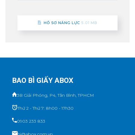
HỒ SƠ NĂNG LỰC
5.01 MB
BAO BÌ GIẤY ABOX
3B Giải Phóng, P4, Tân Bình, TPHCM
Thứ 2 - Thứ 7: 8h00 - 17h30
0903 233 833
hi@abox.com.vn