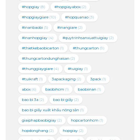
#hopgiay
(8)
#hopgiayabox
(2)
#hopgiaygiare
(10)
#hopquanao
(3)
#inanbaobi
(5)
#inangiare
(2)
#inanhopgiay
(4)
#quytrinhsanxuattuigiay
(2)
#thietkebaobicarton
(1)
#thungcarton
(9)
#thungcartondunghaisan
(2)
#thunggiaygiare
(4)
#tuigiay
(1)
#tuikraft
(1)
3apackaging
(2)
3pack
(1)
abox
(6)
baobihcm
(1)
baobiinan
(1)
bao bì 3a
(2)
bao bì giấy
(2)
bao bì giấy xuất khẩu nông sản
(1)
giaiphapbaobigiay
(2)
hopcartonhcm
(1)
hopdonghang
(2)
hopgiay
(2)