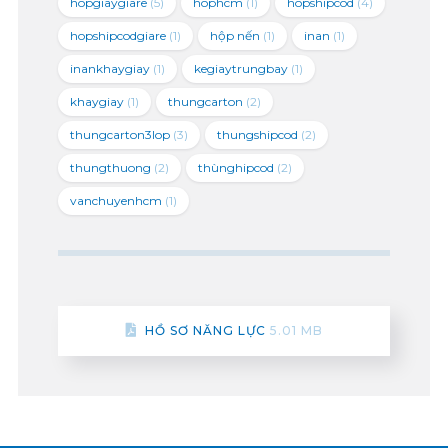
hopgiaygiare
(5)
hophcm
(1)
hopshipcod
(4)
hopshipcodgiare
(1)
hộp nến
(1)
inan
(1)
inankhaygiay
(1)
kegiaytrungbay
(1)
khaygiay
(1)
thungcarton
(2)
thungcarton3lop
(3)
thungshipcod
(2)
thungthuong
(2)
thùnghipcod
(2)
vanchuyenhcm
(1)
HỒ SƠ NĂNG LỰC
5.01 MB