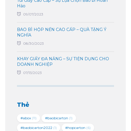
Túi Giấy Cao Cấp – Sự Lựa Chọn Bao bì Hoàn
Hảo
09/07/2023
BAO BÌ HỘP NẾN CAO CẤP – QUÀ TẶNG Ý
NGHĨA
08/30/2023
KHAY GIẤY ĐA NĂNG – SỰ TIỆN DỤNG CHO
DOANH NGHIỆP
07/13/2023
Thẻ
#abox
(11)
#baobicarton
(1)
#baobicarton2022
(1)
#hopcarton
(6)