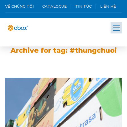
VỀ CHÚNG TÔI
CATALOGUE
TIN TỨC
LIÊN HỆ
Archive for tag: #thungchuoi