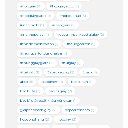
#hopgiay
(8)
#hopgiayabox
(2)
#hopgiaygiare
(10)
#hopquanao
(3)
#inanbaobi
(5)
#inangiare
(2)
#inanhopgiay
(4)
#quytrinhsanxuattuigiay
(2)
#thietkebaobicarton
(1)
#thungcarton
(9)
#thungcartondunghaisan
(2)
#thunggiaygiare
(4)
#tuigiay
(1)
#tuikraft
(1)
3apackaging
(2)
3pack
(1)
abox
(6)
baobihcm
(1)
baobiinan
(1)
bao bì 3a
(2)
bao bì giấy
(2)
bao bì giấy xuất khẩu nông sản
(1)
giaiphapbaobigiay
(2)
hopcartonhcm
(1)
hopdonghang
(2)
hopgiay
(2)