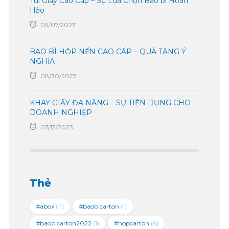
Túi Giấy Cao Cấp – Sự Lựa Chọn Bao bì Hoàn
Hảo
09/07/2023
BAO BÌ HỘP NẾN CAO CẤP – QUÀ TẶNG Ý
NGHĨA
08/30/2023
KHAY GIẤY ĐA NĂNG – SỰ TIỆN DỤNG CHO
DOANH NGHIỆP
07/13/2023
Thẻ
#abox
(11)
#baobicarton
(1)
#baobicarton2022
(1)
#hopcarton
(6)