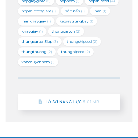
hopgiaygiare
(5)
hophcm
(1)
hopshipcod
(4)
hopshipcodgiare
(1)
hộp nến
(1)
inan
(1)
inankhaygiay
(1)
kegiaytrungbay
(1)
khaygiay
(1)
thungcarton
(2)
thungcarton3lop
(3)
thungshipcod
(2)
thungthuong
(2)
thùnghipcod
(2)
vanchuyenhcm
(1)
HỒ SƠ NĂNG LỰC
5.01 MB