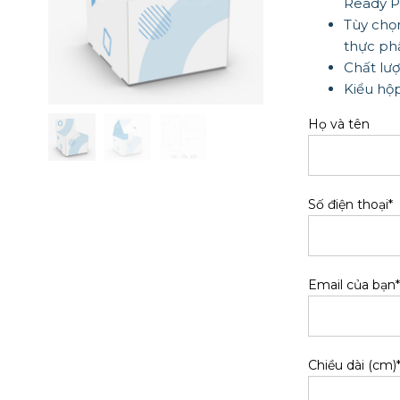
Ready P
Tùy chọ
thực ph
Chất lượ
Kiểu hộ
Họ và tên
Số điện thoại*
Email của bạn*
Chiều dài (cm)