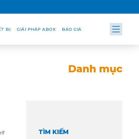
T BỊ
GIẢI PHÁP ABOX
BÁO GIÁ
Danh mục
TÌM KIẾM
lf