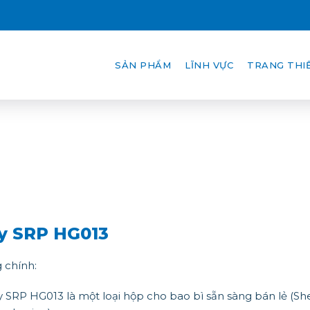
SẢN PHẨM
LĨNH VỰC
TRANG THIẾ
y SRP HG013
 chính:
 SRP HG013 là một loại hộp cho bao bì sẵn sàng bán lẻ (She