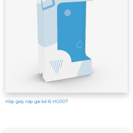
Hộp giấy nắp gài bế lỗ HG007