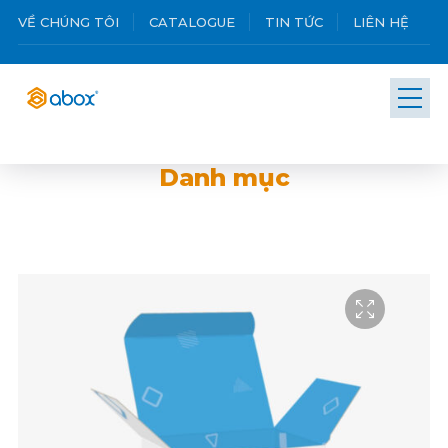
VỀ CHÚNG TÔI
CATALOGUE
TIN TỨC
LIÊN HỆ
Danh mục