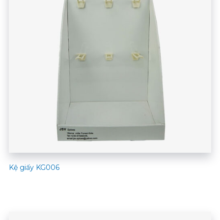
Kệ giấy KG006