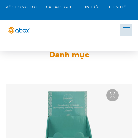
VỀ CHÚNG TÔI
CATALOGUE
TIN TỨC
LIÊN HỆ
Danh mục