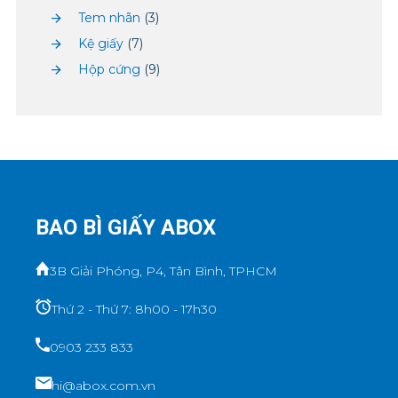
Tem nhãn
(3)
Kệ giấy
(7)
Hộp cứng
(9)
BAO BÌ GIẤY ABOX
3B Giải Phóng, P4, Tân Bình, TPHCM
Thứ 2 - Thứ 7: 8h00 - 17h30
0903 233 833
hi@abox.com.vn