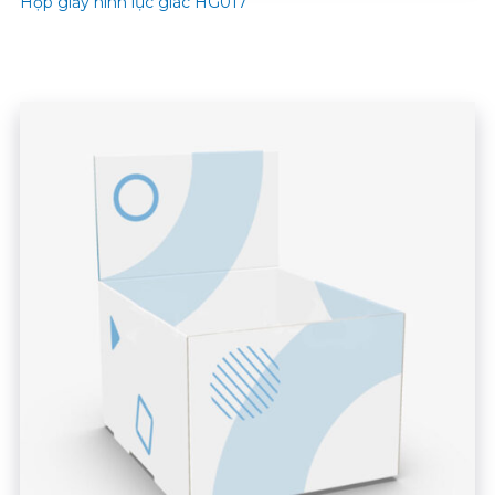
Hộp giấy hình lục giác HG017