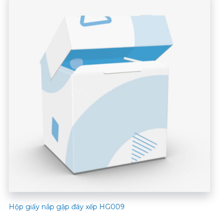
Hộp giấy nắp gập đáy xếp HG009