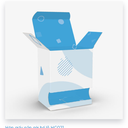
Hộp giấy nắp gài bế lỗ HG021