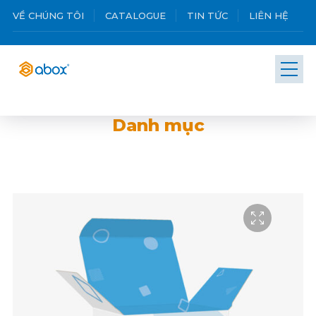
VỀ CHÚNG TÔI
CATALOGUE
TIN TỨC
LIÊN HỆ
Danh mục