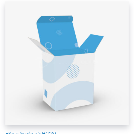
Hộp giấy nắp gài HG063