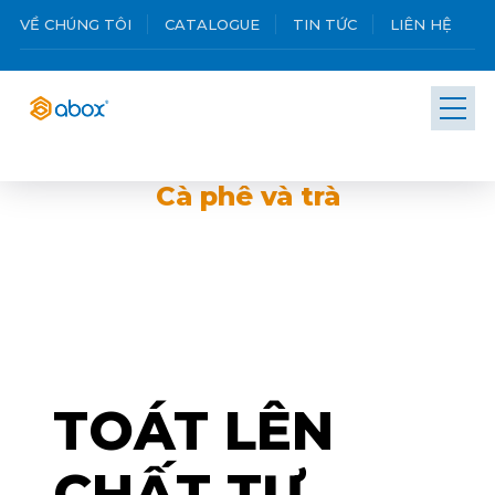
VỀ CHÚNG TÔI
CATALOGUE
TIN TỨC
LIÊN HỆ
Cà phê và trà
TOÁT LÊN
CHẤT TỰ