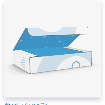
Hộp carton nắp gài HC015