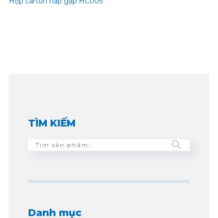
Hộp carton nắp gập HC005
TÌM KIẾM
Danh mục