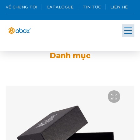
VỀ CHÚNG TÔI
CATALOGUE
TIN TỨC
LIÊN HỆ
Danh mục