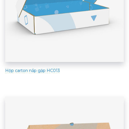
Hộp carton nắp gập HC013