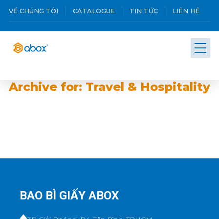
VỀ CHÚNG TÔI
CATALOGUE
TIN TỨC
LIÊN HỆ
Archive for: Travel & Hospitality
BAO BÌ GIẤY ABOX